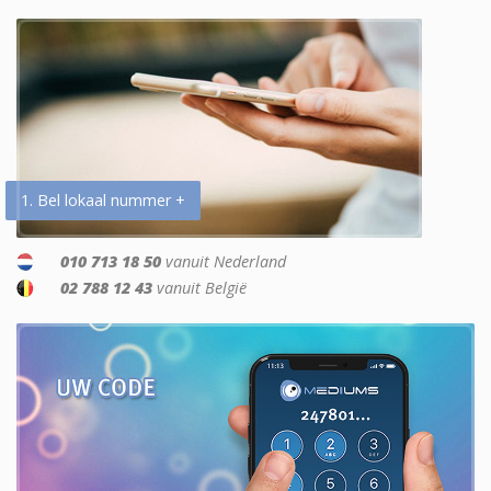
1. Bel lokaal nummer +
010 713 18 50
vanuit Nederland
02 788 12 43
vanuit België