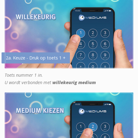
2a. Keuze - Druk op toets 1 +
Toets nummer 1 in.
U wordt verbonden met
willekeurig medium