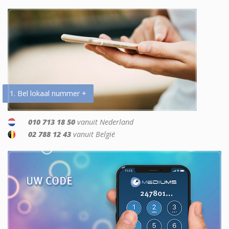
1. Bel lokaal nummer +
010 713 18 50
vanuit Nederland
02 788 12 43
vanuit België