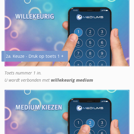
2a. Keuze - Druk op toets 1 +
Toets nummer 1 in.
U wordt verbonden met
willekeurig medium